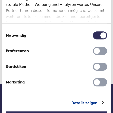
Type:
PDF
soziale Medien, Werbung und Analysen weiter. Unsere
Created:
2024-02-05
Partner führen diese Informationen möglicherweise mit
Changed:
2024-02-05
weiteren Daten zusammen, die Sie ihnen bereitgestellt
haben oder die sie im Rahmen Ihrer Nutzung der Dienste
gesammelt haben.
Einwilligungsauswahl
Notwendig
Präferenzen
Statistiken
Marketing
Contact
Médias
Emplois à l'ASA
Details zeigen