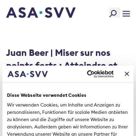
SVV Logo
Juan Beer | Miser sur nos
points forts : Atteindre et
maintenir l'assurabilité des
risques majeurs
Diese Webseite verwendet Cookies
Wir verwenden Cookies, um Inhalte und Anzeigen zu
personalisieren, Funktionen für soziale Medien anbieten
240206_SVV-JMK_Juan Beer_FR.pdf
zu können und die Zugriffe auf unsere Website zu
analysieren. Außerdem geben wir Informationen zu Ihrer
Size:
163.44 KB
Verwendung unserer Website an unsere Partner für