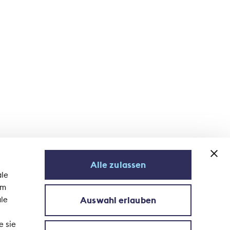
Alle zulassen
ale
em
Auswahl erlauben
ale
S'abonner à la newsletter
e sie