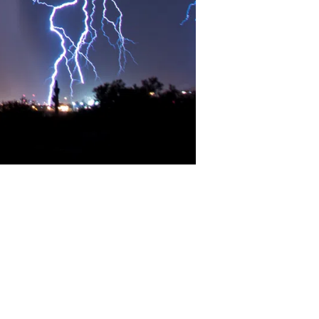
e d’Assurances
sité de
rder les
nce.