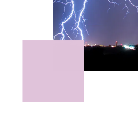
Le Cycle de co
ASA en collabo
Lausanne réun
développement