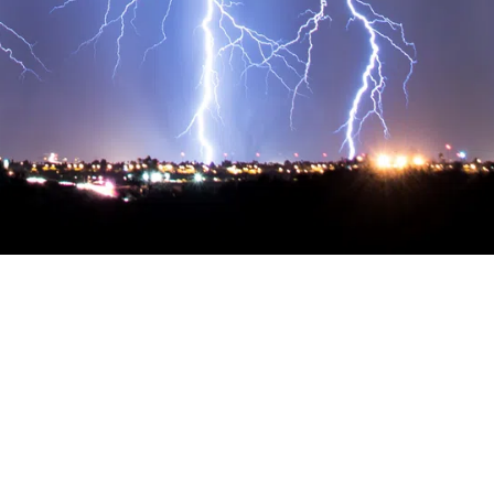
nférences organisé par l’Association Suiss
ration avec la Faculté des HEC de l’Univer
it les acteurs romands du secteur pour abo
s majeurs touchant au monde de l’assura