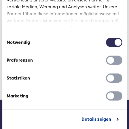
soziale Medien, Werbung und Analysen weiter. Unsere
Partner führen diese Informationen möglicherweise mit
weiteren Daten zusammen, die Sie ihnen bereitgestellt
haben oder die sie im Rahmen Ihrer Nutzung der Dienste
gesammelt haben.
Einwilligungsauswahl
Notwendig
Präferenzen
Statistiken
Marketing
Contact
Media
Jobs at the SIA
Details zeigen