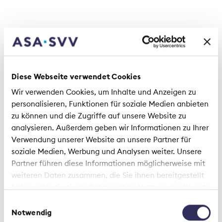
Lead
Diese Webseite verwendet Cookies
Wir verwenden Cookies, um Inhalte und Anzeigen zu
personalisieren, Funktionen für soziale Medien anbieten
zu können und die Zugriffe auf unsere Website zu
analysieren. Außerdem geben wir Informationen zu Ihrer
Verwendung unserer Website an unsere Partner für
soziale Medien, Werbung und Analysen weiter. Unsere
Partner führen diese Informationen möglicherweise mit
Elected: Fabrizio Petrillo, CEO AXA Switzerland and
weiteren Daten zusammen, die Sie ihnen bereitgestellt
Juan Beer, CEO Zurich Switzerland, flanked by SIA
haben oder die sie im Rahmen Ihrer Nutzung der Dienste
president Rolf Dörig (left) and SIA CEO Thomas
gesammelt haben.
Einwilligungsauswahl
Helbling (right). Also newly elected, but not
Notwendig
pictured: Patrick Raaflaub, Group Chief Risk