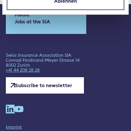
Ablehnen
Contact
Media
Jobs at the SIA
Swiss Insurance Association SIA
Conrad-Ferdinand-Meyer-Strasse 14
8002 Zurich
+41 44 208 28 28
Subscribe to newsletter
Imprint