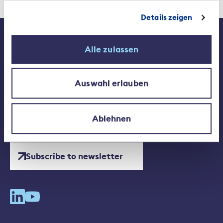
Details zeigen
Contact
Media
Jobs at the SIA
Alle zulassen
Auswahl erlauben
Swiss Insurance Association SIA
Conrad-Ferdinand-Meyer-Strasse 14
Ablehnen
8002 Zurich
+41 44 208 28 28
Subscribe to newsletter