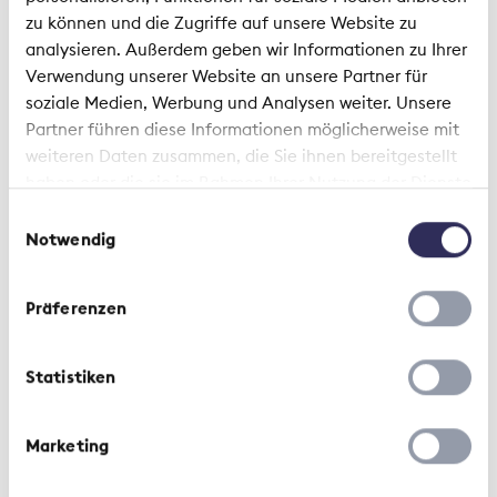
zu können und die Zugriffe auf unsere Website zu
This site uses different types of cookies.
analysieren. Außerdem geben wir Informationen zu Ihrer
Some cookies are placed by third parties
Verwendung unserer Website an unsere Partner für
soziale Medien, Werbung und Analysen weiter. Unsere
that appear on our pages. You can change
Partner führen diese Informationen möglicherweise mit
or withdraw your consent at any time from
weiteren Daten zusammen, die Sie ihnen bereitgestellt
the cookie statement on our website.
haben oder die sie im Rahmen Ihrer Nutzung der Dienste
gesammelt haben.
Einwilligungsauswahl
Notwendig
Präferenzen
Statistiken
Marketing