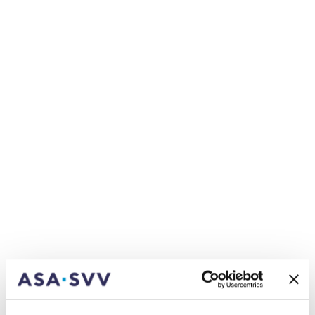
profitiere auch sehr vom Erfahrungsschatz älterer
Mitarbeitenden und konnte schon viel für mich
mitnehmen. Ich habe schon viele wertvolle
Kontakte geknüpft, die ich für die Zukunft
mitnehme.
Welche Vorteile hat für Sie eine
Berufslehre gegenüber anderen
Ausbildungen?
Juan Beer:
«Vorteile» sind immer relativ, es ist eher
eine Wahl, die man für sich trifft. Ich besuchte
zuerst eineinhalb Jahre ein Gymnasium und habe
dabei bemerkt, dass ich etwas anders funktioniere
als der Durchschnittsgymnasiast. Deshalb habe
ich mich schlussendlich für den Weg über
Sekundarstufe und Lehre entschieden. Genau das
schätze ich so an unserem Bildungssystem: Diese