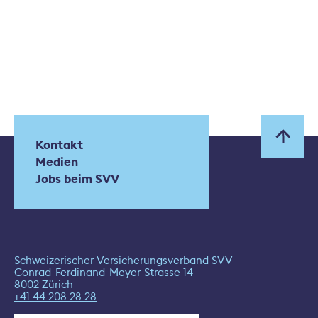
Kontakt
Medien
Jobs beim SVV
Schweizerischer Versicherungsverband SVV
Conrad-Ferdinand-Meyer-Strasse 14
8002 Zürich
+41 44 208 28 28