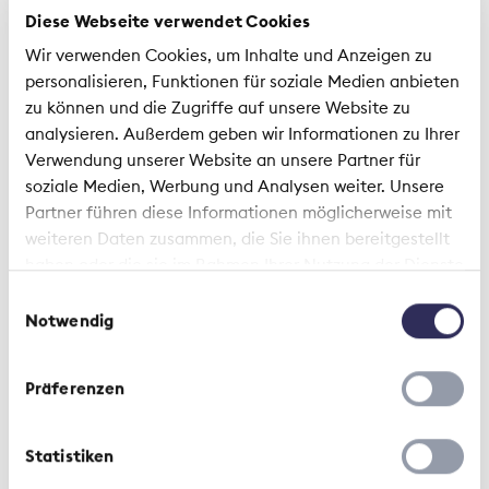
Diese Webseite verwendet Cookies
Flexibilität, dank der jeder seinen eigenen Weg
finden kann. Wenn ich einen Vorteil der Berufslehre
Wir verwenden Cookies, um Inhalte und Anzeigen zu
herausschälen müsste, wäre es die Möglichkeit,
personalisieren, Funktionen für soziale Medien anbieten
gleichzeitig in die Schule zu gehen und parallel
zu können und die Zugriffe auf unsere Website zu
dazu zu arbeiten. Nach diesen drei Jahren hat
analysieren. Außerdem geben wir Informationen zu Ihrer
man einen erstaunlich hohen Fitnessgrad.
Verwendung unserer Website an unsere Partner für
soziale Medien, Werbung und Analysen weiter. Unsere
Seychelle Bailey:
Meine Motivation für eine Lehre
Partner führen diese Informationen möglicherweise mit
war, dass ich Berufserfahrungen sammle und
weiteren Daten zusammen, die Sie ihnen bereitgestellt
selbst meinen Lohn verdienen kann. Mir war das
haben oder die sie im Rahmen Ihrer Nutzung der Dienste
sehr wichtig und deshalb war das Gymnasium nie
gesammelt haben.
Einwilligungsauswahl
ein Thema für mich. Bisher hat sich dieser Weg
Notwendig
bewährt.
Was glauben Sie hat sich in der KV-Lehre
Präferenzen
in den letzten Jahren verändert?
Statistiken
Seychelle Bailey:
Ich glaube, dass sich in Sachen