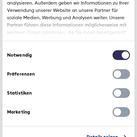
analysieren. Außerdem geben wir Informationen zu Ihrer
Regelwerk | 1. Januar 2023
Verwendung unserer Website an unsere Partner für
soziale Medien, Werbung und Analysen weiter. Unsere
Abkommen zur Regulierung von
Partner führen diese Informationen möglicherweise mit
UVG-Regressen
weiteren Daten zusammen, die Sie ihnen bereitgestellt
haben oder die sie im Rahmen Ihrer Nutzung der Dienste
gesammelt haben.
Einwilligungsauswahl
Notwendig
Präferenzen
Statistiken
Medienmitteilung | 25. November 2018
Marketing
Für eine konsequente
Missbrauchsbekämpfung
Details zeigen