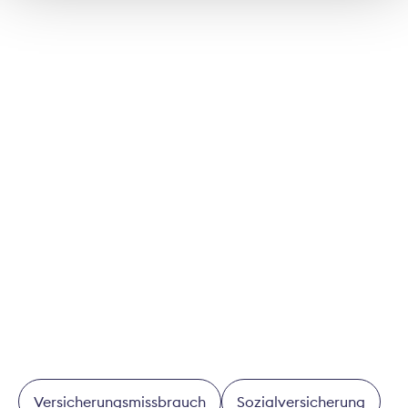
Mitarbeiterinnen und Mitarbeitern in der Schweiz
angeschlossen. Auf die Mitgliedgesellschaften des
SVV entfallen über 90 Prozent der im Schweizer
Markt erwirtschafteten Prämien der
Privatversicherer.
Weitere Informationen
Schweizerischer Versicherungsverband SVV,
Takashi Sugimoto, Telefon +41 44 208 28 55,
takashi.sugimoto@svv.ch
, Zentrale +41 44 208 28
28.
Versicherungsmissbrauch
Sozialversicherung