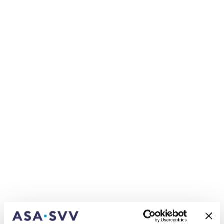
reagiert hat. Dieser hatte 2016 festgestellt, im
Sozialversicherungsrecht in der Schweiz fehle die
rechtliche Grundlage für Observationen. Das
Parlament hat mit der Gesetzesrevision nun die
geforderte Grundlage geschaffen. Diese Vorlage
hilft den Versicherern, Verdachtsfälle von Betrug
effektiv abzuklären und damit die Interessen der
Prämienzahler zu schützen. Und sie stärkt die
Rechtssicherheit für Versicherte, weil sie
Transparenz über getätigte Observationen
verlangt.
Zurückhaltend und gezielt eingesetzt
Die vorgeschlagene Gesetzesrevision beschränkt
die Möglichkeit einer Observation auf Fälle mit
einem begründeten Anfangsverdacht, der mit
anderen Mitteln nicht zu klären ist. Dass die
Versicherer das Mittel der Observation