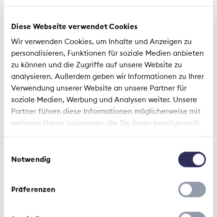
zurückhaltend einsetzen, lässt sich mit Fakten
belegen. Die für die Jahre 2014 bis 2016 erhobenen
Diese Webseite verwendet Cookies
Zahlen der Privatversicherer zeigen, dass es in
Wir verwenden Cookies, um Inhalte und Anzeigen zu
rund 100 Fällen pro Jahr zu einer Observation
personalisieren, Funktionen für soziale Medien anbieten
gekommen ist. Das heisst, nur bei rund 0,03
zu können und die Zugriffe auf unsere Website zu
Prozent der 310'000 Personenschadenfälle der
analysieren. Außerdem geben wir Informationen zu Ihrer
Privatversicherer wurde dieses Mittel eingesetzt.
Verwendung unserer Website an unsere Partner für
Zwar ist die Zahl der durchgeführten
soziale Medien, Werbung und Analysen weiter. Unsere
Observationen gering. Eine konsequente Haltung
Partner führen diese Informationen möglicherweise mit
gegenüber Missbrauch bleibt jedoch wichtig.
weiteren Daten zusammen, die Sie ihnen bereitgestellt
Primär aus Fairness gegenüber den ehrlichen
haben oder die sie im Rahmen Ihrer Nutzung der Dienste
Prämienzahlerinnen und -zahlern sowie den
gesammelt haben.
Bezügerinnen und -bezügern berechtigter
Einwilligungsauswahl
Leistungen, aber auch aufgrund der präventiven
Notwendig
Wirkung.
Präferenzen
Volksabstimmung am 25. November 2018