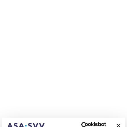
die Weiterführung des Konzepts
«Pandemieversicherung» als Teil der
Vorsorgeplanung wird auch den Erwartungen der
Politik, die eine solche Vorsorgeplanung im
Rahmen mehrerer parlamentarischer Vorstösse
verlangt, keinerlei Rechnung getragen.
Der SVV und die ihm angeschlossenen Schweizer
Privatversicherer beurteilen die ablehnende
Haltung des Bundesrats auch aus technischer
Sicht als «nicht opportun». Risiken wie eine
Pandemie verletzen zentrale Prinzipien der
Versicherbarkeit: Schäden treten gleichzeitig und
bei fast allen ein und verunmöglichen dadurch die
Risikostreuung. Pandemien sind deshalb rein
privatwirtschaftlich grundsätzlich nicht
versicherbar. Das BABS hat im erwähnten Bericht
weitere Toprisiken wie beispielsweise grossflächige
Stromausfälle oder globale Cyberattacken