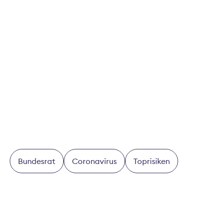
Telefon Geschäftsstelle: +41 44 208 28 28
Downloads
Vergleich Modelle Pandemieversicherung
Bundesrat
Coronavirus
Toprisiken