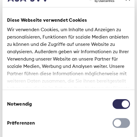
identifiziert, die die Schweiz bedrohen. Auch für
einige dieser Risiken gibt es keine rein
privatwirtschaftlichen Versicherungslösungen.
Diese Webseite verwendet Cookies
Umso wichtiger ist es, für derartige Grossrisiken
Wir verwenden Cookies, um Inhalte und Anzeigen zu
frühzeitig gemeinsame Lösungsansätze zu suchen.
personalisieren, Funktionen für soziale Medien anbieten
Die Versicherungswirtschaft ist bereit, zum
zu können und die Zugriffe auf unsere Website zu
Umgang mit Toprisiken ihren Beitrag zu leisten. Sie
analysieren. Außerdem geben wir Informationen zu Ihrer
kann mit ihrer Expertise, der bestehenden
Verwendung unserer Website an unsere Partner für
Infrastruktur und den Kundenbeziehungen
soziale Medien, Werbung und Analysen weiter. Unsere
massgeblich dazu beitragen, dass Leistungen im
Partner führen diese Informationen möglicherweise mit
Schadenfall schnell und bedarfsgerecht
weiteren Daten zusammen, die Sie ihnen bereitgestellt
ausbezahlt werden können. Davon profitieren
haben oder die sie im Rahmen Ihrer Nutzung der Dienste
sowohl der Bund, dessen administrativer Aufwand
gesammelt haben.
Einwilligungsauswahl
sich reduziert, als auch betroffene Unternehmen,
Notwendig
die im Schadenfall rasch und gezielt entschädigt
werden. Letztlich geht es darum, die Gesamtlast
durch vernünftige und zweckdienlich wirkende
Präferenzen
Anreize zu minimieren.