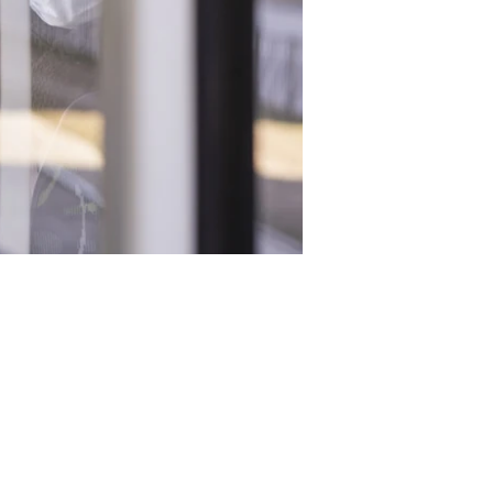
r gemeistert?
haft und die