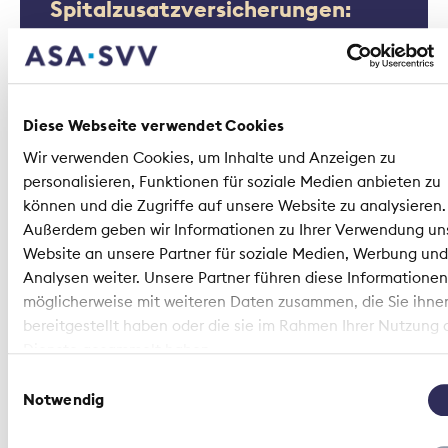
Spitalzusatzversicherungen:
Klare Regeln auch für ärztliche
Mehrleistungen
Diese Webseite verwendet Cookies
Wir verwenden Cookies, um Inhalte und Anzeigen zu
personalisieren, Funktionen für soziale Medien anbieten zu
können und die Zugriffe auf unsere Website zu analysieren.
Außerdem geben wir Informationen zu Ihrer Verwendung un
Medienmitteilung | 17. Juni 2021
Website an unsere Partner für soziale Medien, Werbung und
Analysen weiter. Unsere Partner führen diese Informationen
Spitalzusatzversicherungen:
möglicherweise mit weiteren Daten zusammen, die Sie ihne
Mehr Transparenz und
bereitgestellt haben oder die sie im Rahmen Ihrer Nutzung 
Dienste gesammelt haben.
Nachvollziehbarkeit
Einwilligungsauswahl
Notwendig