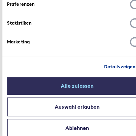
Präferenzen
Statistiken
Branchennews | 18. November 2020
Bundesgerichtsurteil zu
Marketing
umstrittener
Kassensturzsendung
Details zeigen
Alle zulassen
Auswahl erlauben
Medienmitteilung | 19. Juni 2020
Versicherungsvertragsgesetz:
Ablehnen