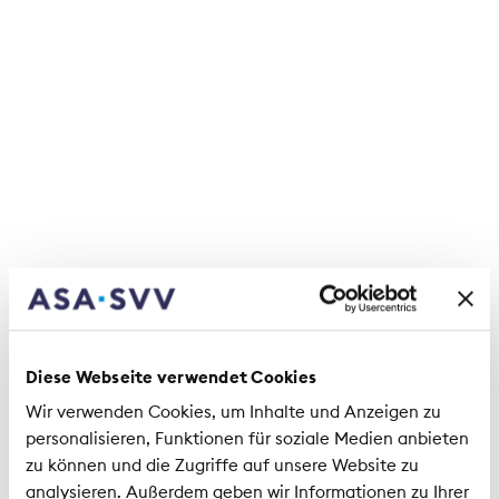
Michèle Rodoni, Vorstandsmitglied SVV
«Neue Technologien ermöglichen nicht nur eine
effiziente Fallbearbeitung, sondern auch die
Entwicklung innovativer Produkte.» Michèle
Rodoni, CEO der Mobiliar, ist überzeugt, dass die
Digitalisierung des Versicherungssektors eine
Chance für die Branche und ihre Kunden ist.
Diese Webseite verwendet Cookies
Wir verwenden Cookies, um Inhalte und Anzeigen zu
personalisieren, Funktionen für soziale Medien anbieten
zu können und die Zugriffe auf unsere Website zu
Martin Jara, Vorstandsmitglied SVV
analysieren. Außerdem geben wir Informationen zu Ihrer