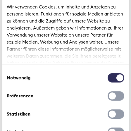
Wir verwenden Cookies, um Inhalte und Anzeigen zu
personalisieren, Funktionen für soziale Medien anbieten
Versicherungsmedizinische Landschaft in
zu können und die Zugriffe auf unsere Website zu
der Schweiz 2019 – Medinfo 2019/04
analysieren. Außerdem geben wir Informationen zu Ihrer
Verwendung unserer Website an unsere Partner für
soziale Medien, Werbung und Analysen weiter. Unsere
Partner führen diese Informationen möglicherweise mit
weiteren Daten zusammen, die Sie ihnen bereitgestellt
haben oder die sie im Rahmen Ihrer Nutzung der Dienste
gesammelt haben.
Einwilligungsauswahl
Versicherungsmedizin
Medinfo
Notwendig
Präferenzen
Statistiken
Das könnte Sie auch interessieren