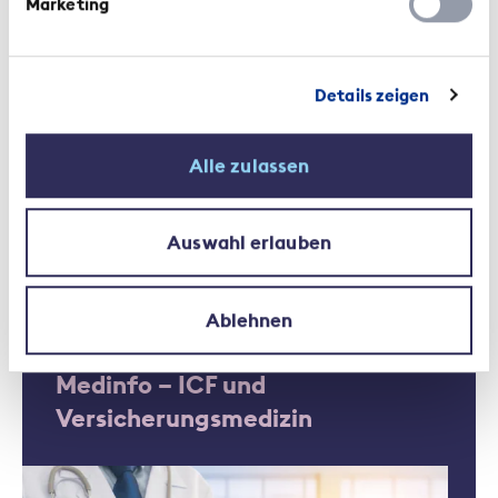
Marketing
Empfehlungen | 1. Juli 2025
Arztberichte und
Details zeigen
Fallführungsinstrumente für
Case Manager
Alle zulassen
Auswahl erlauben
Ablehnen
Kontext | 28. Mai 2018
Medinfo – ICF und
Versicherungsmedizin