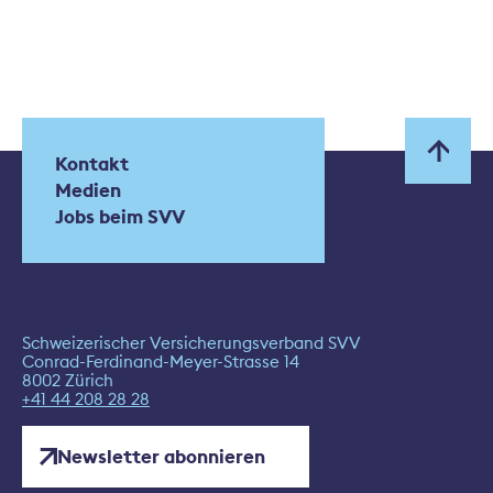
Kontakt
Medien
Jobs beim SVV
Schweizerischer Versicherungsverband SVV
Conrad-Ferdinand-Meyer-Strasse 14
8002 Zürich
+41 44 208 28 28
Newsletter abonnieren