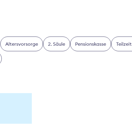
Altersvorsorge
2. Säule
Pensionskasse
Teilzei