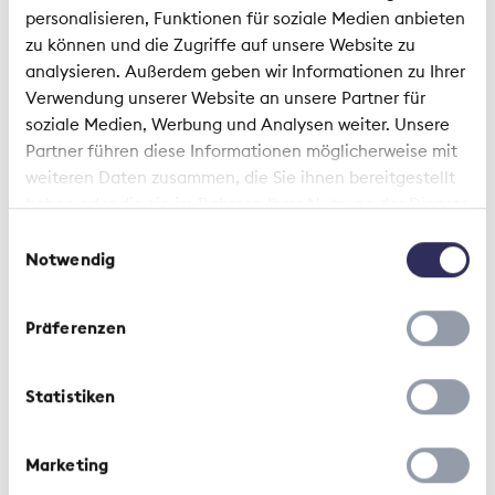
Chance
personalisieren, Funktionen für soziale Medien anbieten
zu können und die Zugriffe auf unsere Website zu
analysieren. Außerdem geben wir Informationen zu Ihrer
Verwendung unserer Website an unsere Partner für
soziale Medien, Werbung und Analysen weiter. Unsere
Partner führen diese Informationen möglicherweise mit
weiteren Daten zusammen, die Sie ihnen bereitgestellt
haben oder die sie im Rahmen Ihrer Nutzung der Dienste
gesammelt haben.
Einwilligungsauswahl
Notwendig
Kontext | 25. Juli 2022
Eingliederung von Menschen mit
Präferenzen
psychischer Beeinträchtigung
Statistiken
Marketing