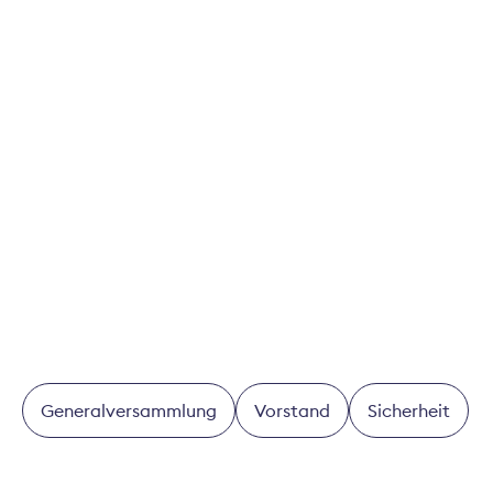
Weitere Informationen
Schweizerischer Versicherungsverband SVV,
Takashi Sugimoto, Telefon +41 44 208 28 55,
takashi.sugimoto@svv.ch
, Zentrale
+41 44 208 28 28.
Forschungsstelle sotomo
Michael Hermann, Telefon +41 76 576 74 48,
michael.hermann@sotomo.ch
Generalversammlung
Vorstand
Sicherheit