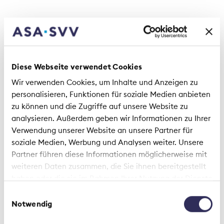
Diese Webseite verwendet Cookies
Wir verwenden Cookies, um Inhalte und Anzeigen zu
personalisieren, Funktionen für soziale Medien anbieten
zu können und die Zugriffe auf unsere Website zu
analysieren. Außerdem geben wir Informationen zu Ihrer
Verwendung unserer Website an unsere Partner für
soziale Medien, Werbung und Analysen weiter. Unsere
Fabrizio Petrillo, CEO AXA Schweiz und Juan Beer,
Partner führen diese Informationen möglicherweise mit
CEO Zurich Schweiz, umrahmt von
weiteren Daten zusammen, die Sie ihnen bereitgestellt
Verbandspräsident Rolf Dörig (links) und
haben oder die sie im Rahmen Ihrer Nutzung der Dienste
Verbandsdirektor Thomas Helbling (rechts). Nicht
gesammelt haben.
Einwilligungsauswahl
auf dem Bild und ebenso neu im Vorstand: Patrick
Notwendig
Raaflaub, Group Chief Risk Officer Swiss Re.