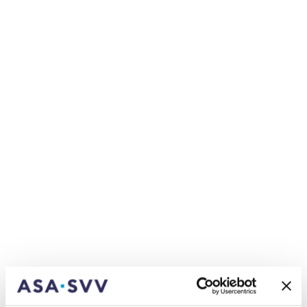
I cittadini residenti nel Comune di
Campione potranno continuare ad
utilizzare le targhe svizzere già in uso fino
al 31 dicembre 2022. Fintanto che il veicolo
rimane regolarmente immatricolato in
Svizzera, le polizze assicurative
manterranno la loro validità
conformemente alle loro rispettive
clausole contrattuali.
In uno scambio di note tra l’Ambasciata d’Italia a
Berna e le autorità competenti svizzere
rappresentate dal Dipartimento federale degli