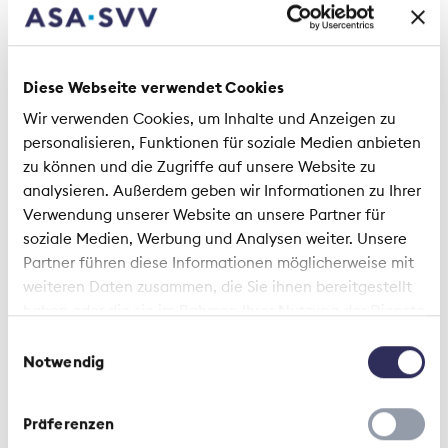
Hürden zu meistern sind, wurde anhand eines
Fallbeispiels geschildert.
Prix Sherlock Holmes und Blick über den
Diese Webseite verwendet Cookies
Tellerrand
Wir verwenden Cookies, um Inhalte und Anzeigen zu
personalisieren, Funktionen für soziale Medien anbieten
Wie kann man Mitarbeitenden in allen Bereichen
zu können und die Zugriffe auf unsere Website zu
am besten helfen, Versicherungsmissbrauch
analysieren. Außerdem geben wir Informationen zu Ihrer
frühzeitig zu erkennen? Riccardo Ranzi, Marcel
Verwendung unserer Website an unsere Partner für
Haus und Christoph Banderet zeigten auf, wie die
soziale Medien, Werbung und Analysen weiter. Unsere
Helsana ihre Mitarbeitenden sensibilisiert und
Partner führen diese Informationen möglicherweise mit
motiviert, den Betrug «zu riechen», mutig zu
weiteren Daten zusammen, die Sie ihnen bereitgestellt
werden, einem anfänglichen Verdacht
haben oder die sie im Rahmen Ihrer Nutzung der Dienste
nachzugehen und diesen für weitere Abklärungen
gesammelt haben.
Einwilligungsauswahl
weiterzuleiten. Die Gesellschaft hat dazu den «Prix
Notwendig
Sherlock Holmes» geschaffen. Anhang eines
Praxisbeispiels wird das Vorgehen erläutert.
Präferenzen