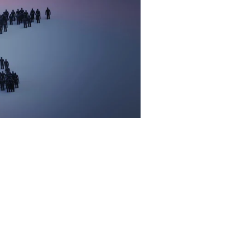
 grosse
gsökonom und