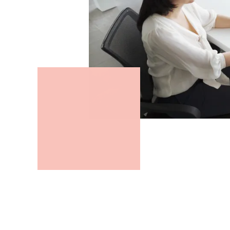
Die Empfehlun
effiziente Sch