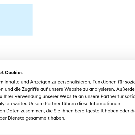
et Cookies
 Inhalte und Anzeigen zu personalisieren, Funktionen für sozi
n und die Zugriffe auf unsere Website zu analysieren. Außerd
u Ihrer Verwendung unserer Website an unsere Partner für sozi
ysen weiter. Unsere Partner führen diese Informationen
hweizerischer Versicherungsverband SVV
en Daten zusammen, die Sie ihnen bereitgestellt haben oder di
nrad-Ferdinand-Meyer-Strasse 14
 der Dienste gesammelt haben.
02 Zürich
 44 208 28 28
Datenschutzbestimmungen
Impress