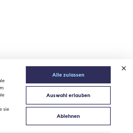
Alle zulassen
ale
em
Auswahl erlauben
ale
Newsletter abonnieren
e sie
Ablehnen
um
© 2026 Schweizerischer Versicherungsverband SVV