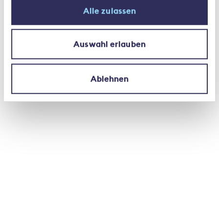
Alle zulassen
Referate
Auswahl erlauben
Aktuelle Themen / Ulrich Stalder
Ablehnen
PFAS: Latente Chemikalien - ein Risiko für
Mensch und Umwelt / Roland Friedli
(Präsentation auf Anfrage)
Social Inflation in den USA / Rita Müller
und Jörg Basler
Alle Downloads anzeigen
2 weitere Dokumente