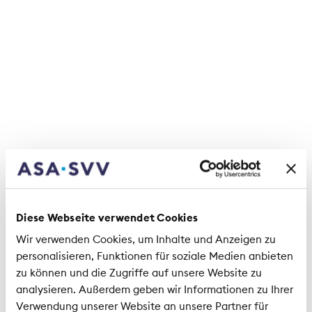
Anmeldeschluss:
Mittwoch 17. Mai 2023
Die Anmeldung ist verbindlich. Bei kurzfristiger
Verhinderung ist es ohne Weiteres möglich, auch
eine Stellvertretung zu senden (bitte Meldung an
Daniela Merola (daniela.merola@svv.ch)).
Bei Anreise mit
öffentlichen Verkehrsmitteln
ist ist
der Tagungsort ab Bahnhof Bern mit dem Tram in
wenigen Minuten erreichbar.
Wir freuen uns auf Ihre Teilnahme.
Diese Webseite verwendet Cookies
Wir verwenden Cookies, um Inhalte und Anzeigen zu
personalisieren, Funktionen für soziale Medien anbieten
22. Fachtagung Haftpflicht - ein
zu können und die Zugriffe auf unsere Website zu
analysieren. Außerdem geben wir Informationen zu Ihrer
Rückblick
Verwendung unserer Website an unsere Partner für