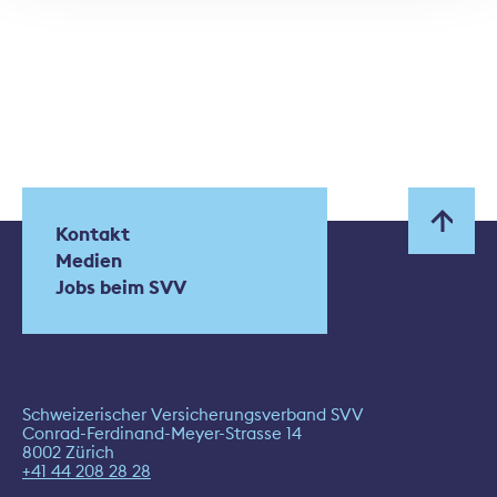
Kontakt
Medien
Jobs beim SVV
Schweizerischer Versicherungsverband SVV
Conrad-Ferdinand-Meyer-Strasse 14
8002 Zürich
+41 44 208 28 28