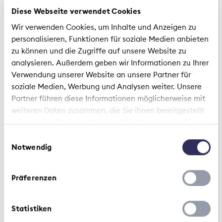
Diese Webseite verwendet Cookies
Branchennews | 21. April 2020
Wir verwenden Cookies, um Inhalte und Anzeigen zu
personalisieren, Funktionen für soziale Medien anbieten
Weshalb Pandemien das Prinzip
zu können und die Zugriffe auf unsere Website zu
der Risikoverteilung aushebeln
analysieren. Außerdem geben wir Informationen zu Ihrer
Verwendung unserer Website an unsere Partner für
soziale Medien, Werbung und Analysen weiter. Unsere
Partner führen diese Informationen möglicherweise mit
weiteren Daten zusammen, die Sie ihnen bereitgestellt
haben oder die sie im Rahmen Ihrer Nutzung der Dienste
gesammelt haben.
Einwilligungsauswahl
Notwendig
Studie | 6. November 2017
Präferenzen
Wieviel Schutz ist nötig –
Konsumentenschutz aus
Statistiken
Kundensicht