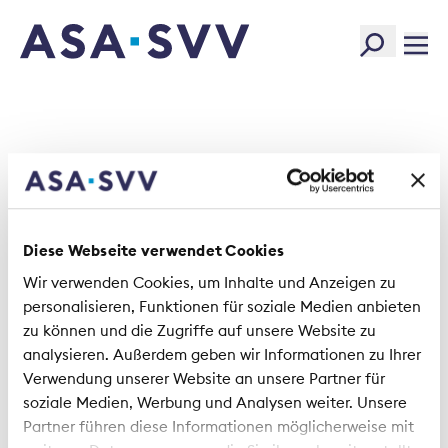
SVV Logo
Anfahrtsplan Schloss Au
Diese Webseite verwendet Cookies
Wegbeschreibung_Schloss-Au.pdf
Wir verwenden Cookies, um Inhalte und Anzeigen zu
personalisieren, Funktionen für soziale Medien anbieten
Size:
542.69 KB
zu können und die Zugriffe auf unsere Website zu
Type:
PDF
analysieren. Außerdem geben wir Informationen zu Ihrer
Created:
2025-04-08
Verwendung unserer Website an unsere Partner für
Changed:
2025-04-08
soziale Medien, Werbung und Analysen weiter. Unsere
Partner führen diese Informationen möglicherweise mit