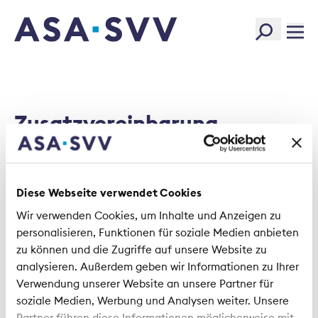
SVV Logo
Zusatzvereinbarung
gebundenes Vermögen (PDF)
Diese Webseite verwendet Cookies
20240910_Zusatzvereinbarung_gebundenes_V
Wir verwenden Cookies, um Inhalte und Anzeigen zu
personalisieren, Funktionen für soziale Medien anbieten
Size:
19.75 KB
zu können und die Zugriffe auf unsere Website zu
Type:
PDF
analysieren. Außerdem geben wir Informationen zu Ihrer
Verwendung unserer Website an unsere Partner für
Created:
2024-09-10
soziale Medien, Werbung und Analysen weiter. Unsere
Changed:
2024-09-10
Partner führen diese Informationen möglicherweise mit