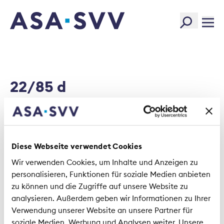
SVV Logo
22/85 d
Anstellungsverhältnisse bei
Alpgenossenschaften
Diese Webseite verwendet Cookies
Wir verwenden Cookies, um Inhalte und Anzeigen zu
22-85.pdf
personalisieren, Funktionen für soziale Medien anbieten
zu können und die Zugriffe auf unsere Website zu
Size:
24.53 KB
analysieren. Außerdem geben wir Informationen zu Ihrer
Type:
PDF
Verwendung unserer Website an unsere Partner für
Created:
2017-11-09
soziale Medien, Werbung und Analysen weiter. Unsere