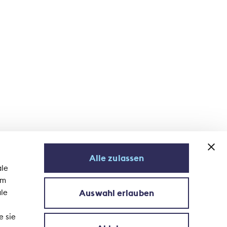
Alle zulassen
ale
em
Auswahl erlauben
ale
Newsletter abonnieren
e sie