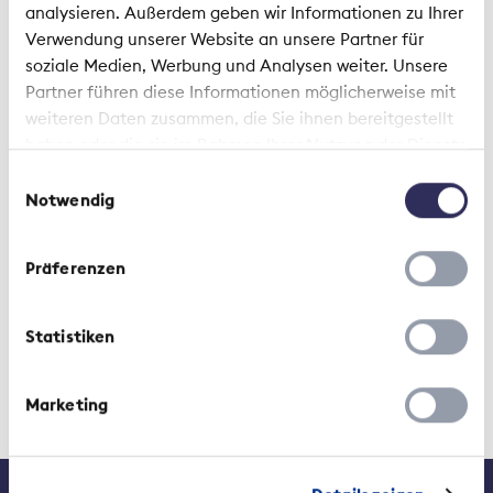
analysieren. Außerdem geben wir Informationen zu Ihrer
1901_JMK_Rede_Raaflaub_DE.pdf
Verwendung unserer Website an unsere Partner für
soziale Medien, Werbung und Analysen weiter. Unsere
Size:
244.63 KB
Partner führen diese Informationen möglicherweise mit
Type:
PDF
weiteren Daten zusammen, die Sie ihnen bereitgestellt
Created:
2019-01-31
haben oder die sie im Rahmen Ihrer Nutzung der Dienste
Changed:
2019-01-31
gesammelt haben.
Einwilligungsauswahl
Notwendig
Präferenzen
Statistiken
Marketing
Kontakt