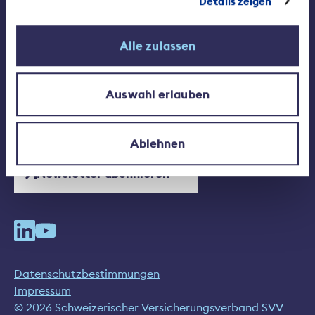
Details zeigen
Medien
Jobs beim SVV
Alle zulassen
Auswahl erlauben
Schweizerischer Versicherungsverband SVV
Conrad-Ferdinand-Meyer-Strasse 14
8002 Zürich
+41 44 208 28 28
Ablehnen
Newsletter abonnieren
Datenschutzbestimmungen
Impressum
© 2026 Schweizerischer Versicherungsverband SVV