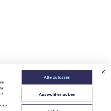
Alle zulassen
ale
em
Auswahl erlauben
ale
Newsletter abonnieren
e sie